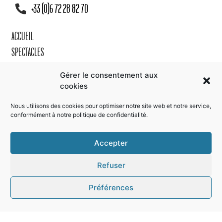
+33 (0)6 72 28 82 70
ACCUEIL
SPECTACLES
PELOUSE
Gérer le consentement aux
ONLY YOU
cookies
L'INCENDIE
Nous utilisons des cookies pour optimiser notre site web et notre service,
ACTIONS ARTISTIQUES
conformément à notre
politique de confidentialité
.
ACTUALITÉS
Accepter
AGENDA
LE GRILLE PAIN
Refuser
CONTACT
Préférences
MADE WITH
LOVE
BY
CERF À LUNETTES FRANCE
& SUISSE