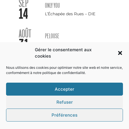
SEP
ONLY YOU
14
L’Échapée des Rues – DIE
AOÛT
PELOUSE
31
L’Altherax – NICE
Gérer le consentement aux
cookies
AOÛT
PELOUSE
Nous utilisons des cookies pour optimiser notre site web et notre service,
29
Le Mouton Noir – MOUSTIERS-
conformément à notre
politique de confidentialité
.
SAINTE-MARIE
Accepter
AOÛT
PELOUSE
28
Refuser
Domaine des Hautes Glaces –
CORNILLON-EN-TRIÈVES
Préférences
AOÛT
PELOUSE